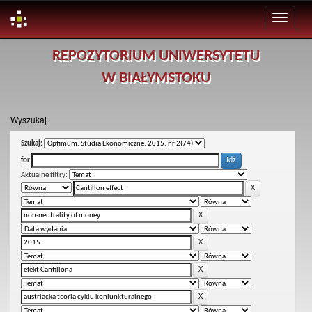
Skip
REPOZYTORIUM UNIWERSYTETU
navigation
W BIAŁYMSTOKU
Wyszukaj
Szukaj:
for
Aktualne filtry: