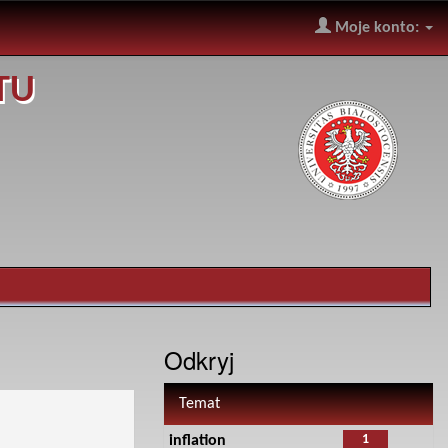
Moje konto:
TU
Odkryj
Temat
1
inflation