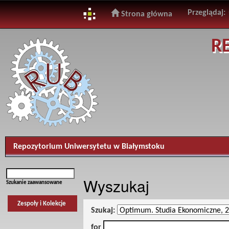
Przeglądaj:
Strona główna
Skip
R
navigation
Repozytorium Uniwersytetu w Białymstoku
Wyszukaj
Szukanie zaawansowane
Zespoły i Kolekcje
Szukaj:
for