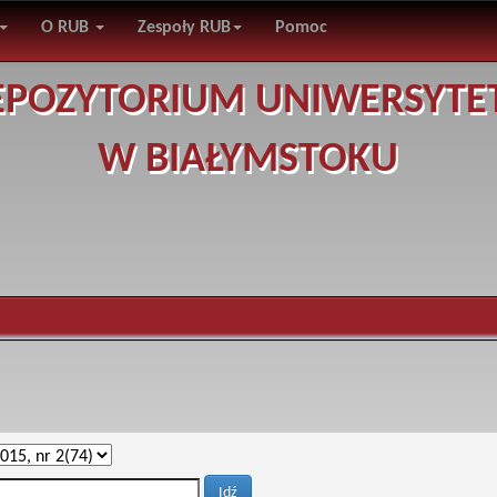
O RUB
Zespoły RUB
Pomoc
EPOZYTORIUM UNIWERSYTE
W BIAŁYMSTOKU