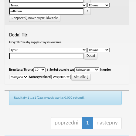
Rozpocznij nowe wyszukiwanie
Dodaj filtr:
Uzyj filtrów aby zagęścić wyszukiwanie.
Rezultaty/Strona
|
Sortuj pozycje wg
In order
Autorzy/rekord
Rezultaty 1-1 z 1 (Czas wyszukiwania: 0.002 sekund).
poprzedni
1
następny