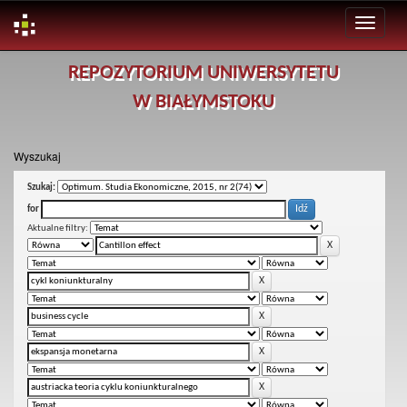
Skip
REPOZYTORIUM UNIWERSYTETU
navigation
W BIAŁYMSTOKU
Wyszukaj
Szukaj:
for
Aktualne filtry: