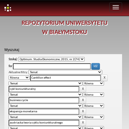
Skip
REPOZYTORIUM UNIWERSYTETU
navigation
W BIAŁYMSTOKU
Wyszukaj
Szukaj:
for
Aktualne filtry: