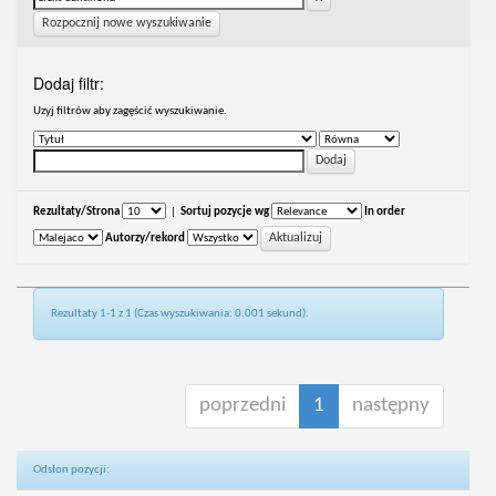
Rozpocznij nowe wyszukiwanie
Dodaj filtr:
Uzyj filtrów aby zagęścić wyszukiwanie.
Rezultaty/Strona
|
Sortuj pozycje wg
In order
Autorzy/rekord
Rezultaty 1-1 z 1 (Czas wyszukiwania: 0.001 sekund).
poprzedni
1
następny
Odsłon pozycji: