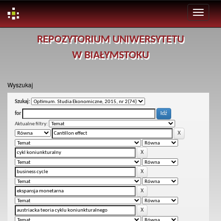
Skip
REPOZYTORIUM UNIWERSYTETU
navigation
W BIAŁYMSTOKU
Wyszukaj
Szukaj:
for
Aktualne filtry: