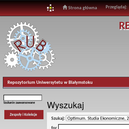
Przeglądaj:
Strona główna
Skip
R
navigation
Repozytorium Uniwersytetu w Białymstoku
Wyszukaj
Szukanie zaawansowane
Zespoły i Kolekcje
Szukaj:
for