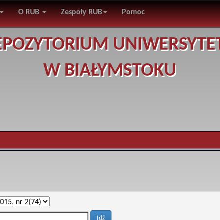
O RUB
Zespoły RUB
Pomoc
EPOZYTORIUM UNIWERSYTE
W BIAŁYMSTOKU