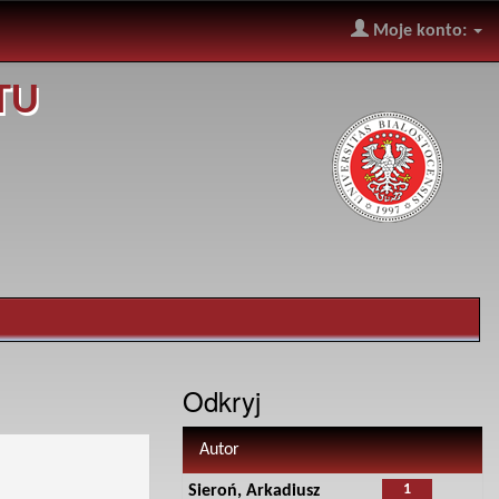
Moje konto:
TU
Odkryj
Autor
1
Sieroń, Arkadiusz