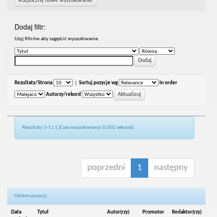
Rozpocznij nowe wyszukiwanie
Dodaj filtr:
Uzyj filtrów aby zagęścić wyszukiwanie.
Rezultaty/Strona
|
Sortuj pozycje wg
In order
Autorzy/rekord
Rezultaty 1-1 z 1 (Czas wyszukiwania: 0.002 sekund).
poprzedni
1
następny
Odsłon pozycji:
Data
Tytuł
Autor(rzy)
Promotor
Redaktor(rzy)