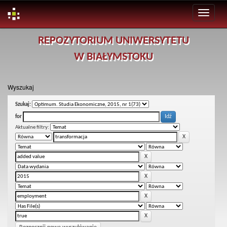
Skip
REPOZYTORIUM UNIWERSYTETU
navigation
W BIAŁYMSTOKU
Wyszukaj
Szukaj:
for
Aktualne filtry: