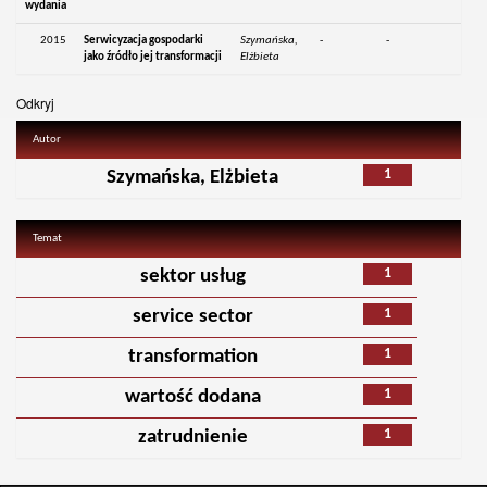
wydania
2015
Serwicyzacja gospodarki
Szymańska,
-
-
jako źródło jej transformacji
Elżbieta
Odkryj
Autor
1
Szymańska, Elżbieta
Temat
1
sektor usług
1
service sector
1
transformation
1
wartość dodana
1
zatrudnienie