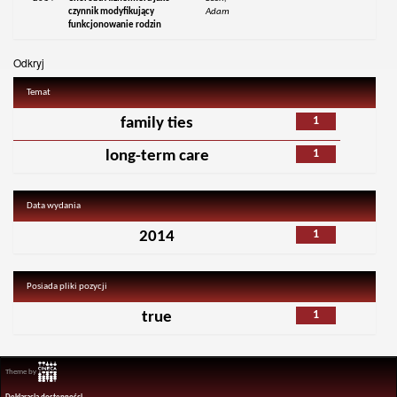
czynnik modyfikujący
Adam
funkcjonowanie rodzin
Odkryj
Temat
1
family ties
1
long-term care
Data wydania
1
2014
Posiada pliki pozycji
1
true
Theme by