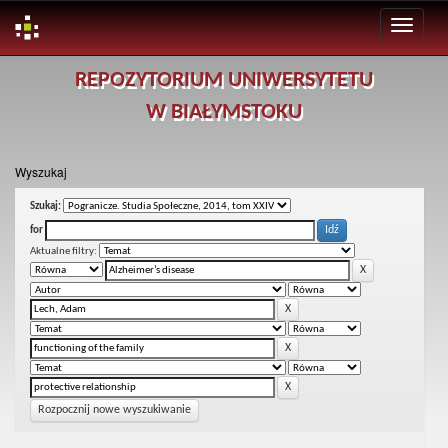
Skip
REPOZYTORIUM UNIWERSYTETU
navigation
W BIAŁYMSTOKU
Wyszukaj
Szukaj:
for
Aktualne filtry:
Rozpocznij nowe wyszukiwanie