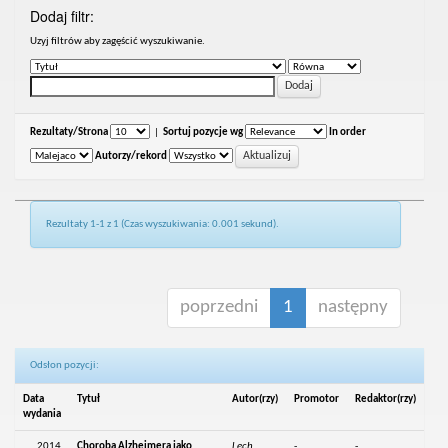
Dodaj filtr:
Uzyj filtrów aby zagęścić wyszukiwanie.
Rezultaty/Strona
|
Sortuj pozycje wg
In order
Autorzy/rekord
Rezultaty 1-1 z 1 (Czas wyszukiwania: 0.001 sekund).
poprzedni
1
następny
Odsłon pozycji:
Data
Tytuł
Autor(rzy)
Promotor
Redaktor(rzy)
wydania
2014
Choroba Alzheimera jako
Lech,
-
-