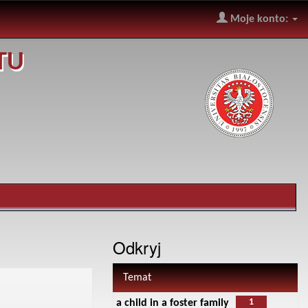
Moje konto:
TU
Odkryj
Temat
1
a child in a foster family