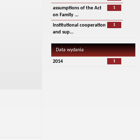
1
assumptions of the Act
on Family ...
1
institutional cooperation
and sup...
Data wydania
1
2014