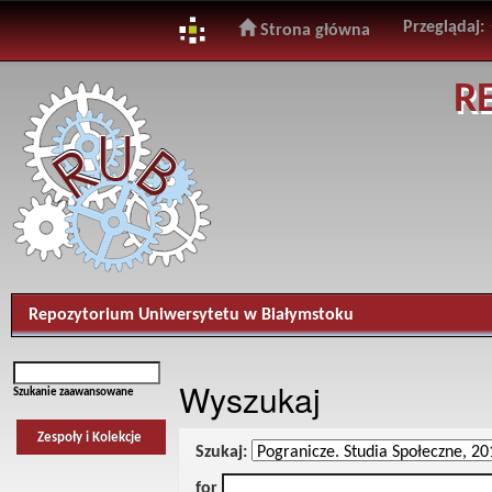
Przeglądaj:
Strona główna
Skip
R
navigation
Repozytorium Uniwersytetu w Białymstoku
Wyszukaj
Szukanie zaawansowane
Zespoły i Kolekcje
Szukaj:
for