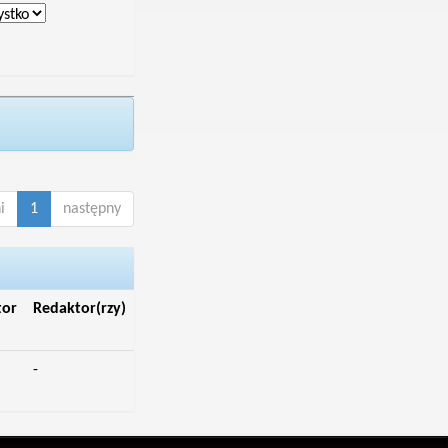
i
1
następny
tor
Redaktor(rzy)
-