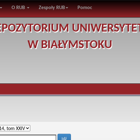
O RUB
Zespoły RUB
Pomoc
EPOZYTORIUM UNIWERSYTE
W BIAŁYMSTOKU