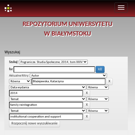
Skip
REPOZYTORIUM UNIWERSYTETU
navigation
W BIAŁYMSTOKU
Wyszukaj
Szukaj:
for
Aktualne filtry:
Rozpocznij nowe wyszukiwanie