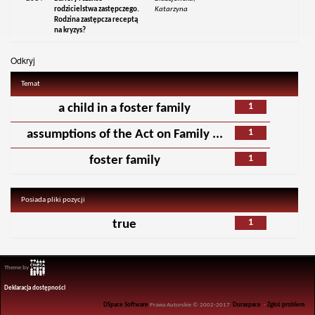
rodzicielstwa zastępczego.
Katarzyna
Rodzina zastępcza receptą
na kryzys?
Odkryj
Temat
1
a child in a foster family
1
assumptions of the Act on Family ...
1
foster family
Posiada pliki pozycji
1
true
Theme by
Deklaracja dostępności
DSpace Software
Prawa Autorskie © 2002-2017
Duraspace
-
Zgłoś problem