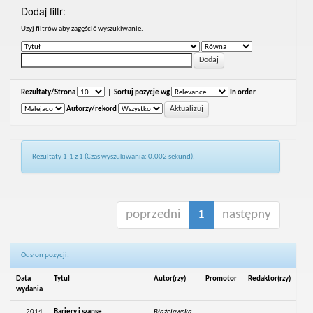
Dodaj filtr:
Uzyj filtrów aby zagęścić wyszukiwanie.
Rezultaty/Strona
|
Sortuj pozycje wg
In order
Autorzy/rekord
Rezultaty 1-1 z 1 (Czas wyszukiwania: 0.002 sekund).
poprzedni
1
następny
Odsłon pozycji:
Data
Tytuł
Autor(rzy)
Promotor
Redaktor(rzy)
wydania
2014
Bariery i szanse
Błażejewska,
-
-