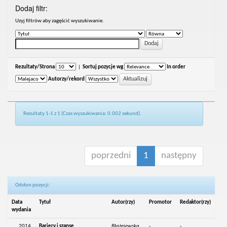
Dodaj filtr:
Uzyj filtrów aby zagęścić wyszukiwanie.
Rezultaty/Strona
|
Sortuj pozycje wg
In order
Autorzy/rekord
Rezultaty 1-1 z 1 (Czas wyszukiwania: 0.002 sekund).
poprzedni
1
następny
Odsłon pozycji:
Data
Tytuł
Autor(rzy)
Promotor
Redaktor(rzy)
wydania
2014
Bariery i szanse
Błażejewska,
-
-