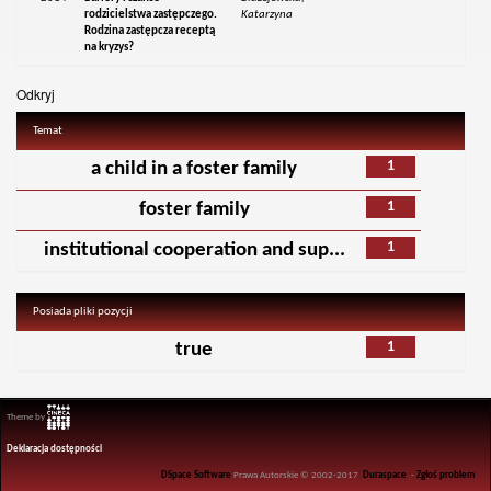
rodzicielstwa zastępczego.
Katarzyna
Rodzina zastępcza receptą
na kryzys?
Odkryj
Temat
1
a child in a foster family
1
foster family
1
institutional cooperation and sup...
Posiada pliki pozycji
1
true
Theme by
Deklaracja dostępności
DSpace Software
Prawa Autorskie © 2002-2017
Duraspace
-
Zgłoś problem