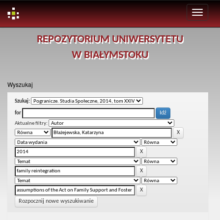
Skip
REPOZYTORIUM UNIWERSYTETU
navigation
W BIAŁYMSTOKU
Wyszukaj
Szukaj:
for
Aktualne filtry:
Rozpocznij nowe wyszukiwanie