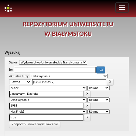
Skip
REPOZYTORIUM UNIWERSYTETU
navigation
W BIAŁYMSTOKU
Wyszukaj
Szukaj:
for
Aktualne filtry:
Rozpocznij nowe wyszukiwanie