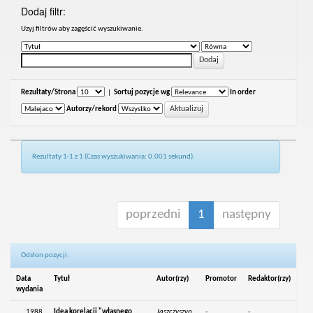
Dodaj filtr:
Uzyj filtrów aby zagęścić wyszukiwanie.
Rezultaty/Strona
|
Sortuj pozycje wg
In order
Autorzy/rekord
Rezultaty 1-1 z 1 (Czas wyszukiwania: 0.001 sekund).
poprzedni
1
następny
Odsłon pozycji:
Data
Tytuł
Autor(rzy)
Promotor
Redaktor(rzy)
wydania
1988
Idea korelacji "własnego
Jaszczyszyn,
-
-