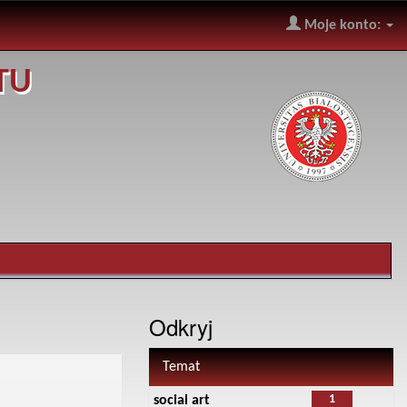
Moje konto:
TU
Odkryj
Temat
1
social art