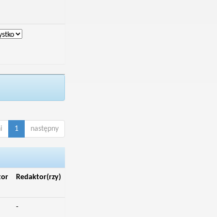
i
1
następny
tor
Redaktor(rzy)
-