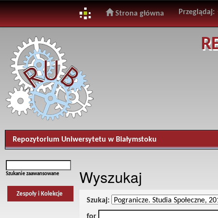
Przeglądaj:
Strona główna
Skip
R
navigation
Repozytorium Uniwersytetu w Białymstoku
Wyszukaj
Szukanie zaawansowane
Zespoły i Kolekcje
Szukaj:
for