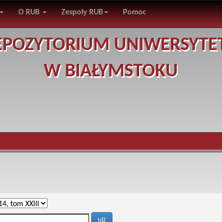
O RUB
Zespoły RUB
Pomoc
EPOZYTORIUM UNIWERSYTE
W BIAŁYMSTOKU