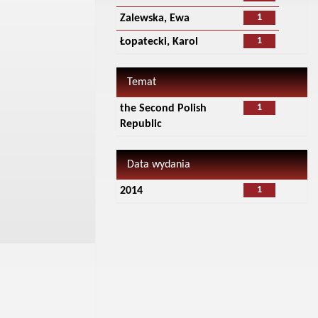
1
Zalewska, Ewa
1
Łopatecki, Karol
Temat
1
the Second Polish
Republic
Data wydania
1
2014