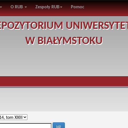
O RUB
Zespoły RUB
Pomoc
EPOZYTORIUM UNIWERSYTE
W BIAŁYMSTOKU