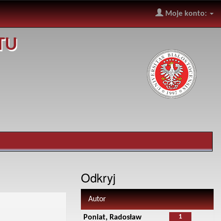
Moje konto:
TU
Odkryj
Autor
1
Poniat, Radosław