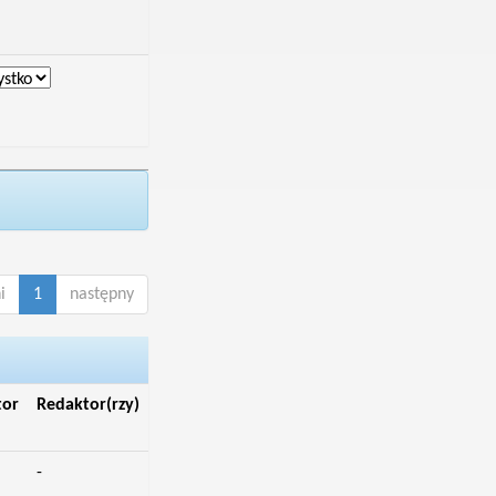
i
1
następny
tor
Redaktor(rzy)
-