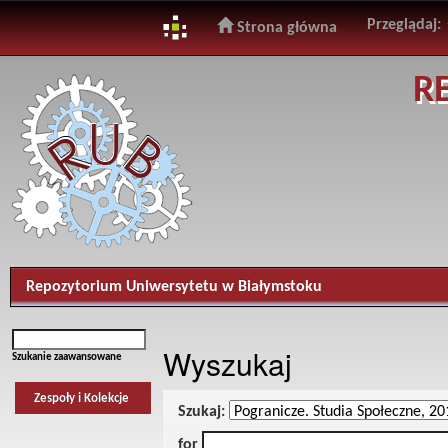
Przeglądaj:
Strona główna
Skip
R
navigation
Repozytorium Uniwersytetu w Białymstoku
Wyszukaj
Szukanie zaawansowane
Zespoły i Kolekcje
Szukaj:
for