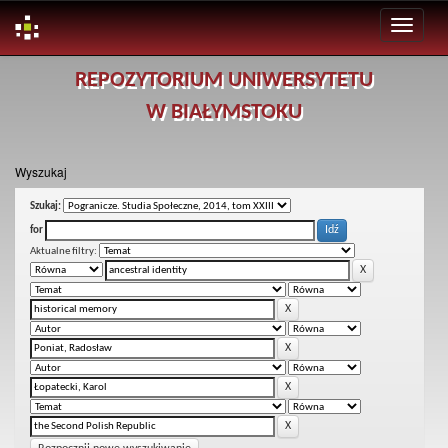
Skip
REPOZYTORIUM UNIWERSYTETU
navigation
W BIAŁYMSTOKU
Wyszukaj
Szukaj:
for
Aktualne filtry: