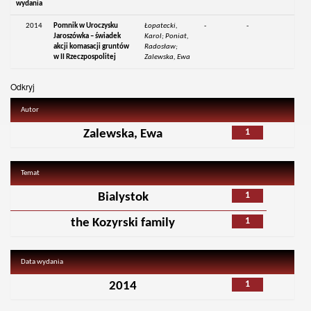
wydania
2014
Pomnik w Uroczysku
Łopatecki,
-
-
Jaroszówka – świadek
Karol; Poniat,
akcji komasacji gruntów
Radosław;
w II Rzeczpospolitej
Zalewska, Ewa
Odkryj
Autor
1
Zalewska, Ewa
Temat
1
Bialystok
1
the Kozyrski family
Data wydania
1
2014