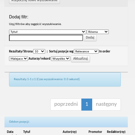
Rozpocznij nowe wyszukiwanie
Dodaj filtr:
Uzyj filtrów aby zagęścić wyszukiwanie.
Rezultaty/Strona
|
Sortuj pozycje wg
In order
Autorzy/rekord
Rezultaty 1-1 z 1 (Czas wyszukiwania: 0.0 sekund).
poprzedni
1
następny
Odsłon pozycji:
Data
Tytuł
Autor(rzy)
Promotor
Redaktor(rzy)