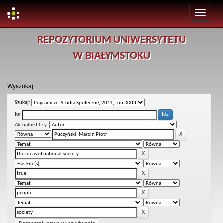
Skip
REPOZYTORIUM UNIWERSYTETU
navigation
W BIAŁYMSTOKU
Wyszukaj
Szukaj:
for
Aktualne filtry: