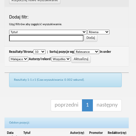
Rozpocznij nowe wyszukiwanie
Dodaj filtr:
Uzyj filtrów aby zagęścić wyszukiwanie.
Rezultaty/Strona
|
Sortuj pozycje wg
In order
Autorzy/rekord
Rezultaty 1-1 z 1 (Czas wyszukiwania: 0.002 sekund).
poprzedni
1
następny
Odsłon pozycji:
Data
Tytuł
Autor(rzy)
Promotor
Redaktor(rzy)