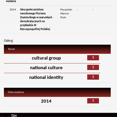
wydania
2014
Idea społeczeństwa
Puczyński,
-
-
narodowego Floriana
Marcin
Znanieckiego w warunkach
Piotr
demokratycznych na
przykładzie III
Rzeczypospolitej Polskiej
Odkryj
Temat
1
cultural group
1
national culture
1
national identity
Data wydania
1
2014