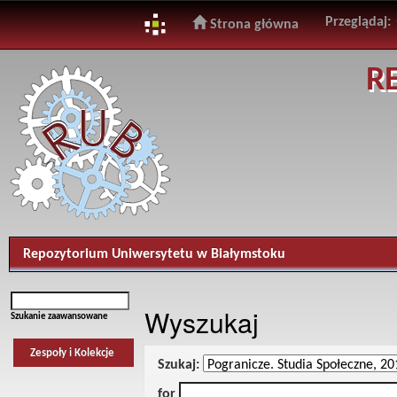
Przeglądaj:
Strona główna
Skip
R
navigation
Repozytorium Uniwersytetu w Białymstoku
Wyszukaj
Szukanie zaawansowane
Zespoły i Kolekcje
Szukaj:
for