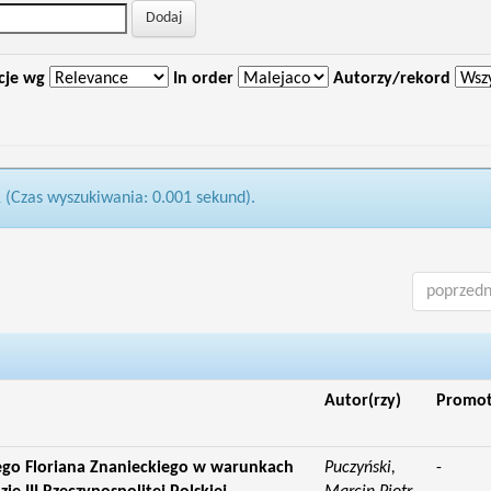
cje wg
In order
Autorzy/rekord
1 (Czas wyszukiwania: 0.001 sekund).
poprzedn
Autor(rzy)
Promo
go Floriana Znanieckiego w warunkach
Puczyński,
-