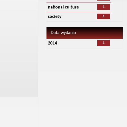
1
national culture
1
society
Data wydania
1
2014