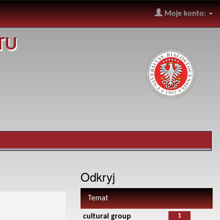
Moje konto:
TU
Odkryj
Temat
1
cultural group