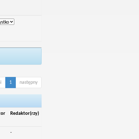
i
1
następny
tor
Redaktor(rzy)
-