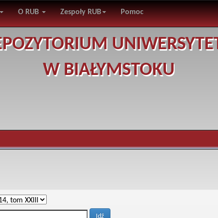
O RUB
Zespoły RUB
Pomoc
EPOZYTORIUM UNIWERSYTE
W BIAŁYMSTOKU