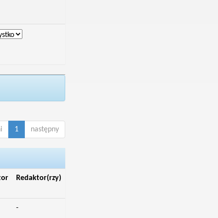
i
1
następny
tor
Redaktor(rzy)
-