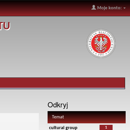
Moje konto:
TU
Odkryj
Temat
1
cultural group