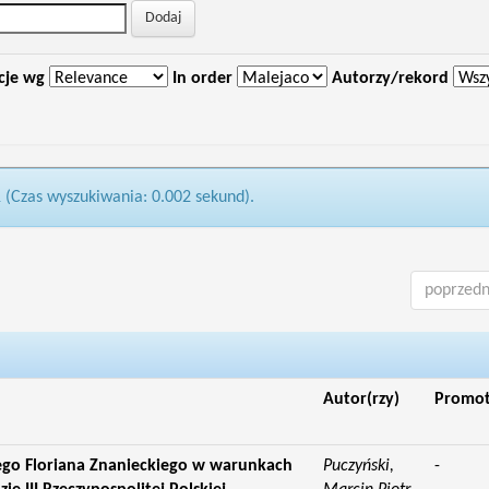
cje wg
In order
Autorzy/rekord
1 (Czas wyszukiwania: 0.002 sekund).
poprzedn
Autor(rzy)
Promo
go Floriana Znanieckiego w warunkach
Puczyński,
-