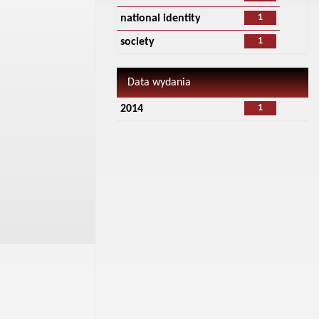
1
national identity
1
society
Data wydania
1
2014