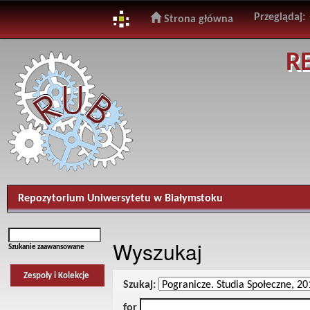
Przeglądaj:
Strona główna
Skip
R
navigation
Repozytorium Uniwersytetu w Białymstoku
Wyszukaj
Szukanie zaawansowane
Zespoły i Kolekcje
Szukaj:
for