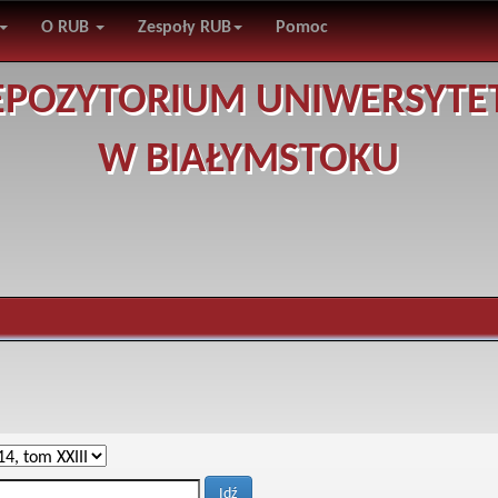
O RUB
Zespoły RUB
Pomoc
EPOZYTORIUM UNIWERSYTE
W BIAŁYMSTOKU