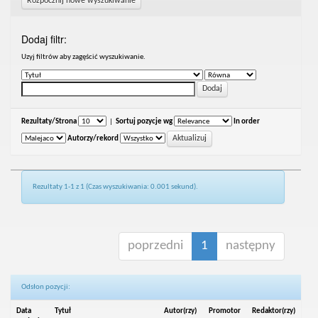
Rozpocznij nowe wyszukiwanie
Dodaj filtr:
Uzyj filtrów aby zagęścić wyszukiwanie.
Rezultaty/Strona
|
Sortuj pozycje wg
In order
Autorzy/rekord
Rezultaty 1-1 z 1 (Czas wyszukiwania: 0.001 sekund).
poprzedni
1
następny
Odsłon pozycji:
Data
Tytuł
Autor(rzy)
Promotor
Redaktor(rzy)