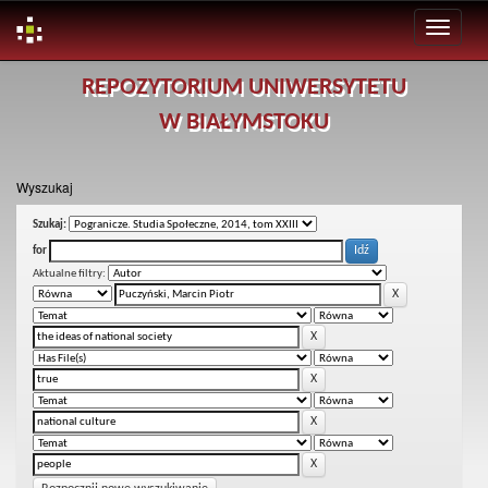
Skip
REPOZYTORIUM UNIWERSYTETU
navigation
W BIAŁYMSTOKU
Wyszukaj
Szukaj:
for
Aktualne filtry: