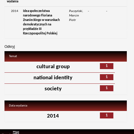
wydania
2014
Idea społeczeństwa
Puczyński,
-
-
narodowego Floriana
Marcin
Znanieckiego w warunkach
Piotr
demokratycznych na
przykładzie III
Rzeczypospolitej Polskiej
Odkryj
Temat
1
cultural group
1
national identity
1
society
Data wydania
1
2014