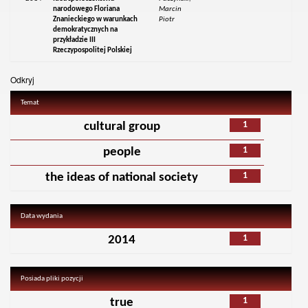
narodowego Floriana
Marcin
Znanieckiego w warunkach
Piotr
demokratycznych na
przykładzie III
Rzeczypospolitej Polskiej
Odkryj
Temat
1
cultural group
1
people
1
the ideas of national society
Data wydania
1
2014
Posiada pliki pozycji
1
true