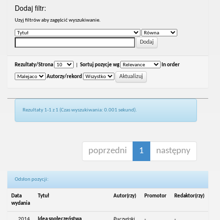
Dodaj filtr:
Uzyj filtrów aby zagęścić wyszukiwanie.
Rezultaty/Strona
|
Sortuj pozycje wg
In order
Autorzy/rekord
Rezultaty 1-1 z 1 (Czas wyszukiwania: 0.001 sekund).
poprzedni
1
następny
Odsłon pozycji:
Data
Tytuł
Autor(rzy)
Promotor
Redaktor(rzy)
wydania
2014
Idea społeczeństwa
Puczyński,
-
-