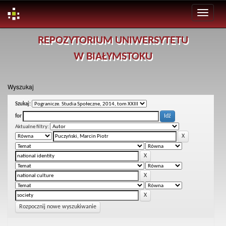
Skip
REPOZYTORIUM UNIWERSYTETU
navigation
W BIAŁYMSTOKU
Wyszukaj
Szukaj:
for
Aktualne filtry:
Rozpocznij nowe wyszukiwanie