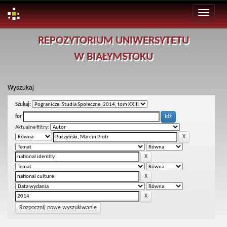
Skip
REPOZYTORIUM UNIWERSYTETU
navigation
W BIAŁYMSTOKU
Wyszukaj
Szukaj:
for
Aktualne filtry:
Rozpocznij nowe wyszukiwanie