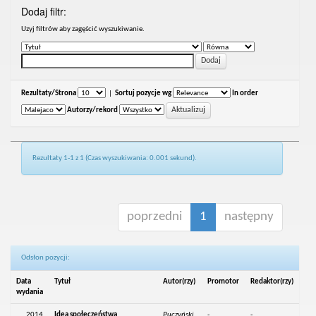
Dodaj filtr:
Uzyj filtrów aby zagęścić wyszukiwanie.
Rezultaty/Strona
|
Sortuj pozycje wg
In order
Autorzy/rekord
Rezultaty 1-1 z 1 (Czas wyszukiwania: 0.001 sekund).
poprzedni
1
następny
Odsłon pozycji:
Data
Tytuł
Autor(rzy)
Promotor
Redaktor(rzy)
wydania
2014
Idea społeczeństwa
Puczyński,
-
-