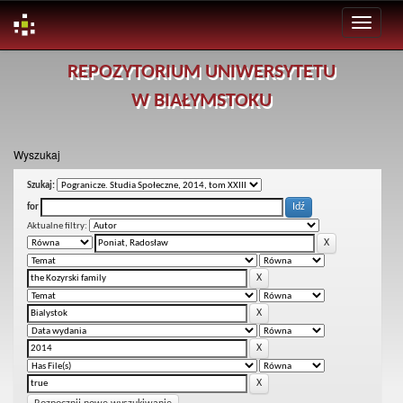
Skip
REPOZYTORIUM UNIWERSYTETU
navigation
W BIAŁYMSTOKU
Wyszukaj
Szukaj:
for
Aktualne filtry: