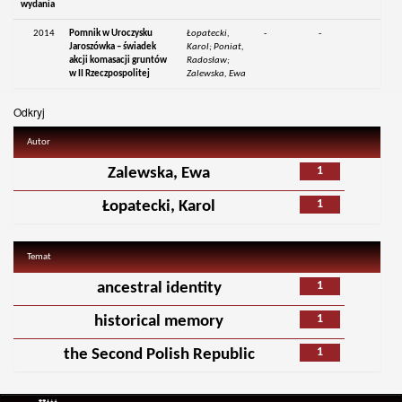
wydania
2014
Pomnik w Uroczysku
Łopatecki,
-
-
Jaroszówka – świadek
Karol; Poniat,
akcji komasacji gruntów
Radosław;
w II Rzeczpospolitej
Zalewska, Ewa
Odkryj
Autor
1
Zalewska, Ewa
1
Łopatecki, Karol
Temat
1
ancestral identity
1
historical memory
1
the Second Polish Republic