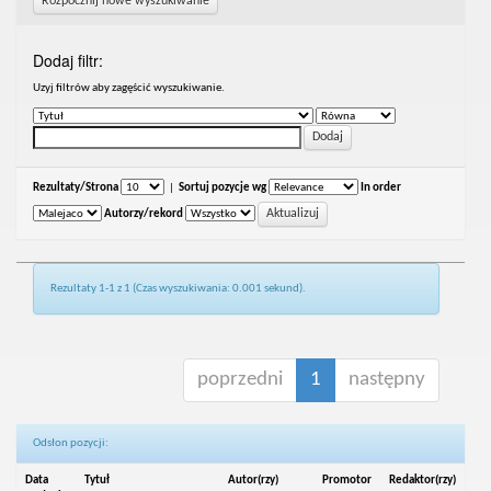
Rozpocznij nowe wyszukiwanie
Dodaj filtr:
Uzyj filtrów aby zagęścić wyszukiwanie.
Rezultaty/Strona
|
Sortuj pozycje wg
In order
Autorzy/rekord
Rezultaty 1-1 z 1 (Czas wyszukiwania: 0.001 sekund).
poprzedni
1
następny
Odsłon pozycji:
Data
Tytuł
Autor(rzy)
Promotor
Redaktor(rzy)