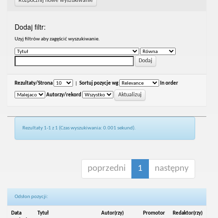
Rozpocznij nowe wyszukiwanie
Dodaj filtr:
Uzyj filtrów aby zagęścić wyszukiwanie.
Rezultaty/Strona
|
Sortuj pozycje wg
In order
Autorzy/rekord
Rezultaty 1-1 z 1 (Czas wyszukiwania: 0.001 sekund).
poprzedni
1
następny
Odsłon pozycji:
Data
Tytuł
Autor(rzy)
Promotor
Redaktor(rzy)