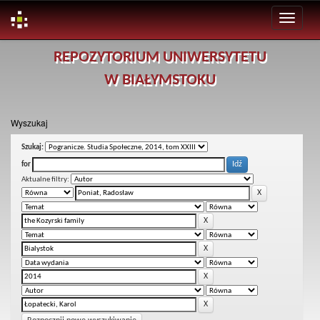
Skip
REPOZYTORIUM UNIWERSYTETU
navigation
W BIAŁYMSTOKU
Wyszukaj
Szukaj:
for
Aktualne filtry: