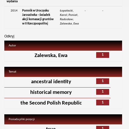
wydania
2014
Pomnik w Uroczysku
Łopatecki,
-
-
Jaroszówka – świadek
Karol; Poniat,
akcji komasacji gruntów
Radosław;
w II Rzeczpospolitej
Zalewska, Ewa
Odkryj
Autor
1
Zalewska, Ewa
Temat
1
ancestral identity
1
historical memory
1
the Second Polish Republic
Posiada pliki pozycji
1