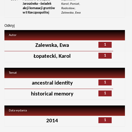
Jaroszówka – świadek
Karol; Poniat,
akcji komasacji gruntów
Radosław;
w II Rzeczpospolitej
Zalewska, Ewa
Odkryj
Autor
1
Zalewska, Ewa
1
Łopatecki, Karol
Temat
1
ancestral identity
1
historical memory
Data wydania
1
2014