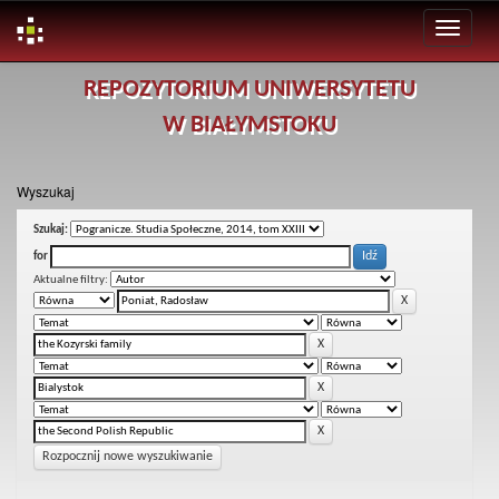
Skip
REPOZYTORIUM UNIWERSYTETU
navigation
W BIAŁYMSTOKU
Wyszukaj
Szukaj:
for
Aktualne filtry:
Rozpocznij nowe wyszukiwanie