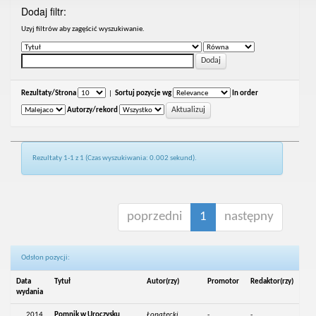
Dodaj filtr:
Uzyj filtrów aby zagęścić wyszukiwanie.
Rezultaty/Strona
|
Sortuj pozycje wg
In order
Autorzy/rekord
Rezultaty 1-1 z 1 (Czas wyszukiwania: 0.002 sekund).
poprzedni
1
następny
Odsłon pozycji:
Data
Tytuł
Autor(rzy)
Promotor
Redaktor(rzy)
wydania
2014
Pomnik w Uroczysku
Łopatecki,
-
-