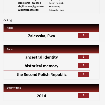
Jaroszówka – świadek
Karol; Poniat,
akcji komasacji gruntów
Radosław;
w II Rzeczpospolitej
Zalewska, Ewa
Odkryj
Autor
1
Zalewska, Ewa
Temat
1
ancestral identity
1
historical memory
1
the Second Polish Republic
Data wydania
1
2014