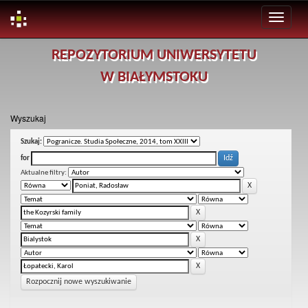
Skip
REPOZYTORIUM UNIWERSYTETU
navigation
W BIAŁYMSTOKU
Wyszukaj
Szukaj:
for
Aktualne filtry:
Rozpocznij nowe wyszukiwanie