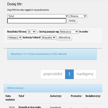
Dodaj filtr:
Uzyj filtrów aby zagęścić wyszukiwanie.
Rezultaty/Strona
|
Sortuj pozycje wg
In order
Autorzy/rekord
Rezultaty 1-1 z 1 (Czas wyszukiwania: 0.001 sekund).
poprzedni
1
następny
Odsłon pozycji:
Data
Tytuł
Autor(rzy)
Promotor
Redaktor(rzy)
wydania
2014
Pomnik w Uroczysku
Łopatecki,
-
-