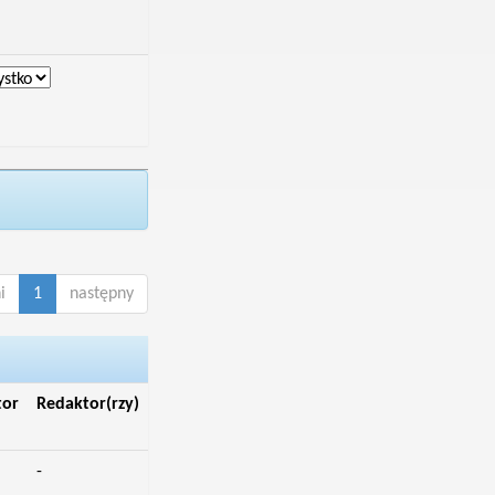
i
1
następny
tor
Redaktor(rzy)
-