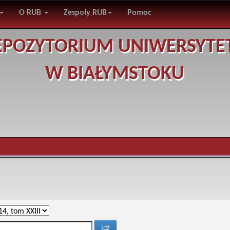
O RUB
Zespoły RUB
Pomoc
EPOZYTORIUM UNIWERSYTE
W BIAŁYMSTOKU