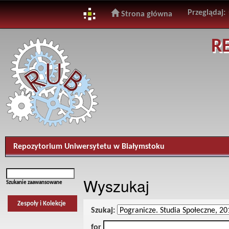
Przeglądaj:
Strona główna
Skip
R
navigation
Repozytorium Uniwersytetu w Białymstoku
Wyszukaj
Szukanie zaawansowane
Zespoły i Kolekcje
Szukaj:
for