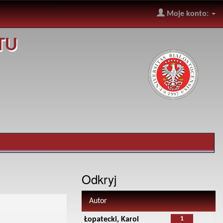
Moje konto:
TU
Odkryj
Autor
1
Łopatecki, Karol