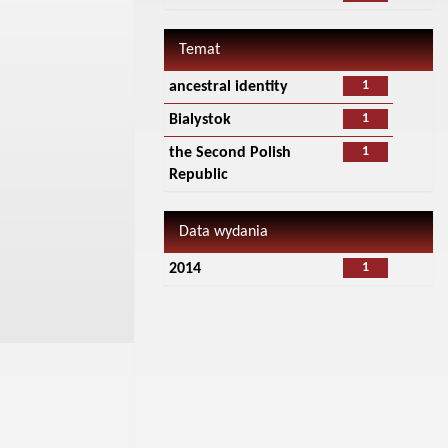
Temat
1
ancestral identity
1
Bialystok
1
the Second Polish
Republic
Data wydania
1
2014