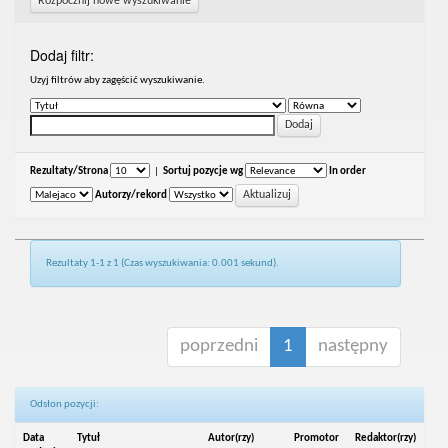
Rozpocznij nowe wyszukiwanie
Dodaj filtr:
Uzyj filtrów aby zagęścić wyszukiwanie.
Rezultaty/Strona
|
Sortuj pozycje wg
In order
Autorzy/rekord
Rezultaty 1-1 z 1 (Czas wyszukiwania: 0.001 sekund).
poprzedni
1
następny
Odsłon pozycji:
Data
Tytuł
Autor(rzy)
Promotor
Redaktor(rzy)