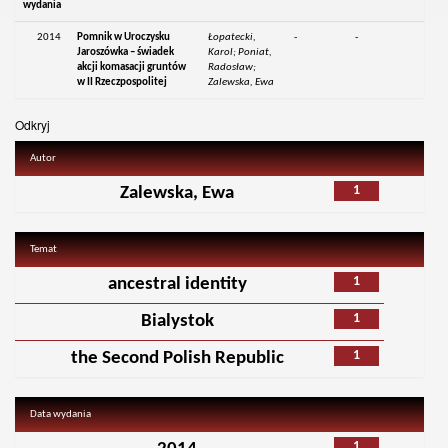
wydania
2014
Pomnik w Uroczysku
Łopatecki,
-
-
Jaroszówka – świadek
Karol; Poniat,
akcji komasacji gruntów
Radosław;
w II Rzeczpospolitej
Zalewska, Ewa
Odkryj
Autor
1
Zalewska, Ewa
Temat
1
ancestral identity
1
Bialystok
1
the Second Polish Republic
Data wydania
1