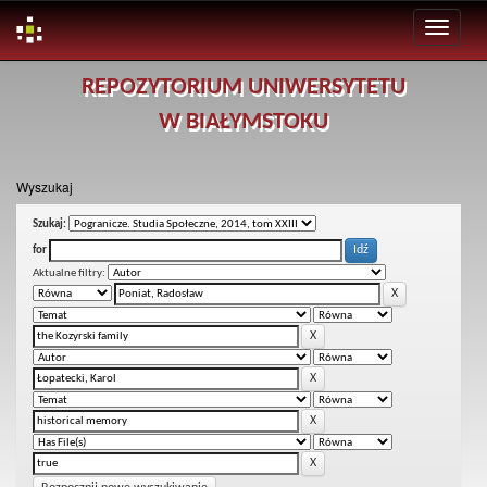
Skip
REPOZYTORIUM UNIWERSYTETU
navigation
W BIAŁYMSTOKU
Wyszukaj
Szukaj:
for
Aktualne filtry: