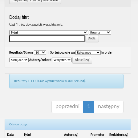
Rozpocznij nowe wyszukiwanie
Dodaj filtr:
Uzyj filtrów aby zagęścić wyszukiwanie.
Rezultaty/Strona
|
Sortuj pozycje wg
In order
Autorzy/rekord
Rezultaty 1-1 z 1 (Czas wyszukiwania: 0.001 sekund).
poprzedni
1
następny
Odsłon pozycji:
Data
Tytuł
Autor(rzy)
Promotor
Redaktor(rzy)