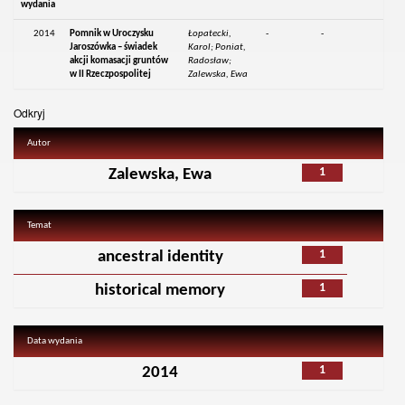
wydania
2014
Pomnik w Uroczysku
Łopatecki,
-
-
Jaroszówka – świadek
Karol; Poniat,
akcji komasacji gruntów
Radosław;
w II Rzeczpospolitej
Zalewska, Ewa
Odkryj
Autor
1
Zalewska, Ewa
Temat
1
ancestral identity
1
historical memory
Data wydania
1
2014