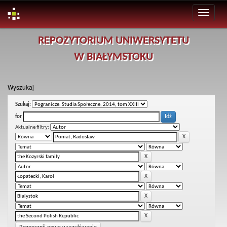
Skip
REPOZYTORIUM UNIWERSYTETU
navigation
W BIAŁYMSTOKU
Wyszukaj
Szukaj:
for
Aktualne filtry: