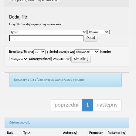
Rozpocznij nowe wyszukiwanie
Dodaj filtr:
Uzyj filtrów aby zagęścić wyszukiwanie.
Rezultaty/Strona
|
Sortuj pozycje wg
In order
Autorzy/rekord
Rezultaty 1-1 z 1 (Czas wyszukiwania: 0.001 sekund).
poprzedni
1
następny
Odsłon pozycji:
Data
Tytuł
Autor(rzy)
Promotor
Redaktor(rzy)