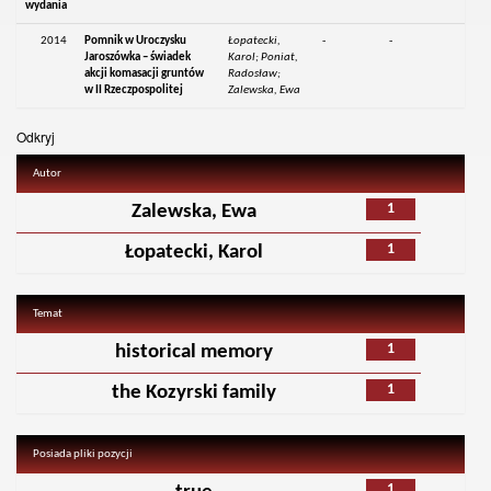
wydania
2014
Pomnik w Uroczysku
Łopatecki,
-
-
Jaroszówka – świadek
Karol; Poniat,
akcji komasacji gruntów
Radosław;
w II Rzeczpospolitej
Zalewska, Ewa
Odkryj
Autor
1
Zalewska, Ewa
1
Łopatecki, Karol
Temat
1
historical memory
1
the Kozyrski family
Posiada pliki pozycji
1