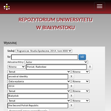
Skip
REPOZYTORIUM UNIWERSYTETU
navigation
W BIAŁYMSTOKU
Wyszukaj
Szukaj:
for
Aktualne filtry: