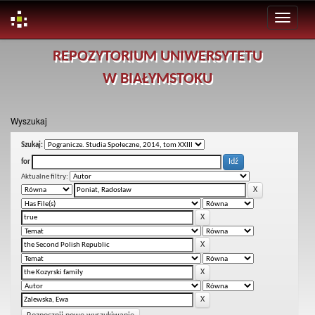
Skip
REPOZYTORIUM UNIWERSYTETU
navigation
W BIAŁYMSTOKU
Wyszukaj
Szukaj:
for
Aktualne filtry: