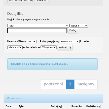
Rozpocznij nowe wyszukiwanie
Dodaj filtr:
Uzyj filtrów aby zagęścić wyszukiwanie.
Rezultaty/Strona
|
Sortuj pozycje wg
In order
Autorzy/rekord
Rezultaty 1-1 z 1 (Czas wyszukiwania: 0.001 sekund).
poprzedni
1
następny
Odsłon pozycji:
Data
Tytuł
Autor(rzy)
Promotor
Redaktor(rzy)