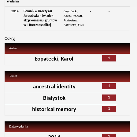
wydania
2014
Pomnik w Uroczysku
Łopatecki,
-
-
Jaroszówka – świadek
Karol; Poniat,
akcji komasacji gruntów
Radosław;
w II Rzeczpospolitej
Zalewska, Ewa
Odkryj
Autor
1
Łopatecki, Karol
Temat
1
ancestral identity
1
Bialystok
1
historical memory
Data wydania
1