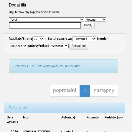
Dodaj filtr:
Uzyj filtrów aby zagęścić wyszukiwanie.
Rezultaty/Strona
|
Sortuj pozycje wg
In order
Autorzy/rekord
Rezultaty 1-1 z 1 (Czas wyszukiwania: 0.001 sekund).
poprzedni
1
następny
Odsłon pozycji:
Data
Tytuł
Autor(rzy)
Promotor
Redaktor(rzy)
wydania
2014
Pomnik w Uroczysku
Łopatecki,
-
-