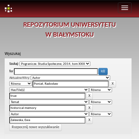
Skip
REPOZYTORIUM UNIWERSYTETU
navigation
W BIAŁYMSTOKU
Wyszukaj
Szukaj:
for
Aktualne filtry:
Rozpocznij nowe wyszukiwanie