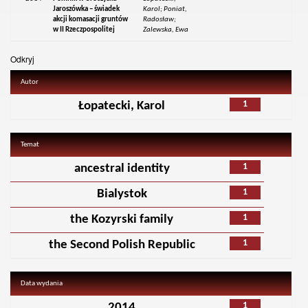
Jaroszówka – świadek
Karol; Poniat,
akcji komasacji gruntów
Radosław;
w II Rzeczpospolitej
Zalewska, Ewa
Odkryj
Autor
1
Łopatecki, Karol
Temat
1
ancestral identity
1
Bialystok
1
the Kozyrski family
1
the Second Polish Republic
Data wydania
1
2014