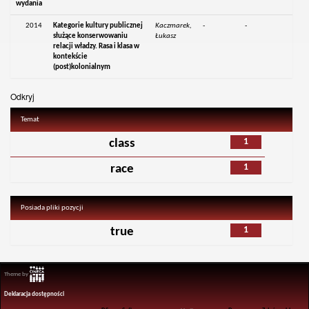
wydania
2014
Kategorie kultury publicznej
Kaczmarek,
-
-
służące konserwowaniu
Łukasz
relacji władzy. Rasa i klasa w
kontekście
(post)kolonialnym
Odkryj
Temat
1
class
1
race
Posiada pliki pozycji
1
true
Theme by
Deklaracja dostępności