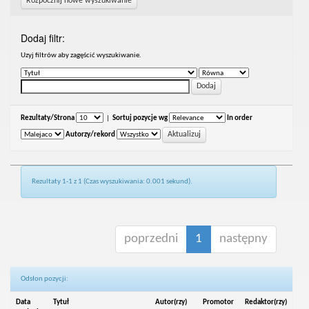
Rozpocznij nowe wyszukiwanie
Dodaj filtr:
Uzyj filtrów aby zagęścić wyszukiwanie.
Rezultaty/Strona
|
Sortuj pozycje wg
In order
Autorzy/rekord
Rezultaty 1-1 z 1 (Czas wyszukiwania: 0.001 sekund).
poprzedni
1
następny
Odsłon pozycji:
Data
Tytuł
Autor(rzy)
Promotor
Redaktor(rzy)