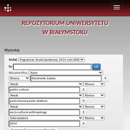
Skip
REPOZYTORIUM UNIWERSYTETU
navigation
W BIAŁYMSTOKU
Wyszukaj
Szukaj:
for
Aktualne filtry: