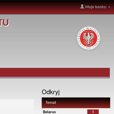
Moje konto:
TU
Odkryj
Temat
1
Belarus