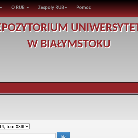
O RUB
Zespoły RUB
Pomoc
EPOZYTORIUM UNIWERSYTE
W BIAŁYMSTOKU