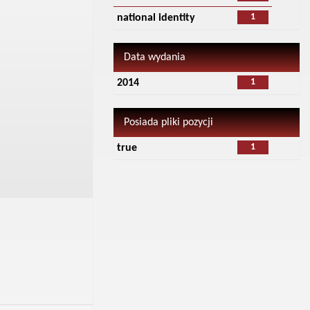
1
national identity
Data wydania
1
2014
Posiada pliki pozycji
1
true