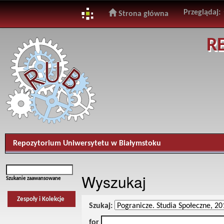
Przeglądaj:
Strona główna
Skip
R
navigation
Repozytorium Uniwersytetu w Białymstoku
Wyszukaj
Szukanie zaawansowane
Zespoły i Kolekcje
Szukaj:
for