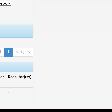
i
1
następny
tor
Redaktor(rzy)
-