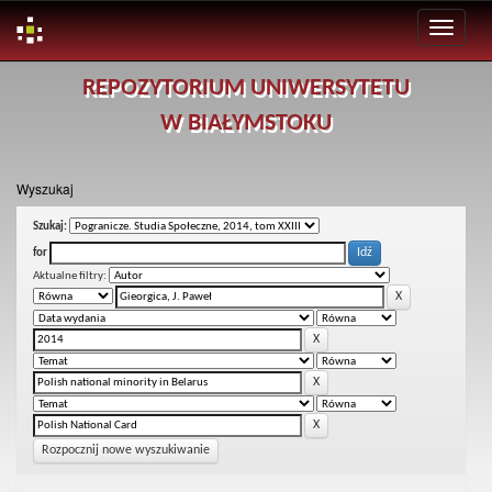
Skip
REPOZYTORIUM UNIWERSYTETU
navigation
W BIAŁYMSTOKU
Wyszukaj
Szukaj:
for
Aktualne filtry:
Rozpocznij nowe wyszukiwanie