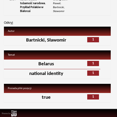
tożsamość narodowa.
Paweł;
Przykład Polaków w
Bartnicki,
Białorusi
Sławomir
Odkryj
Autor
1
Bartnicki, Sławomir
Temat
1
Belarus
1
national identity
Posiada pliki pozycji
1
true
Theme by