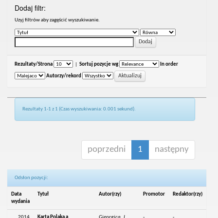
Dodaj filtr:
Uzyj filtrów aby zagęścić wyszukiwanie.
Rezultaty/Strona
|
Sortuj pozycje wg
In order
Autorzy/rekord
Rezultaty 1-1 z 1 (Czas wyszukiwania: 0.001 sekund).
poprzedni
1
następny
Odsłon pozycji:
Data
Tytuł
Autor(rzy)
Promotor
Redaktor(rzy)
wydania
2014
Karta Polaka a
Gieorgica, J.
-
-