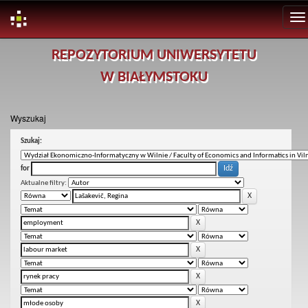
Skip
REPOZYTORIUM UNIWERSYTETU
navigation
W BIAŁYMSTOKU
Wyszukaj
Szukaj:
for
Aktualne filtry: