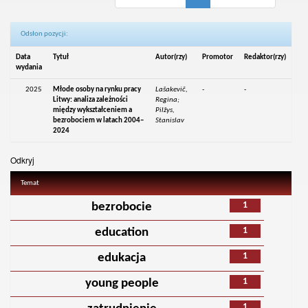
Odsłon pozycji:
Data
Tytuł
Autor(rzy)
Promotor
Redaktor(rzy)
wydania
2025
Młode osoby na rynku pracy
Lašakevič,
-
-
Litwy: analiza zależności
Regina;
między wykształceniem a
Pilžys,
bezrobociem w latach 2004–
Stanislav
2024
Odkryj
Temat
1
bezrobocie
1
education
1
edukacja
1
young people
1