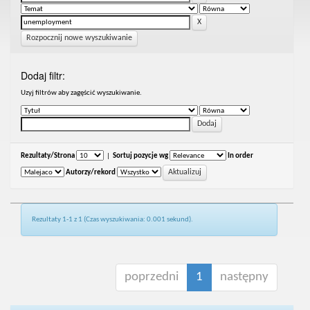
Rozpocznij nowe wyszukiwanie
Dodaj filtr:
Uzyj filtrów aby zagęścić wyszukiwanie.
Rezultaty/Strona
|
Sortuj pozycje wg
In order
Autorzy/rekord
Rezultaty 1-1 z 1 (Czas wyszukiwania: 0.001 sekund).
poprzedni
1
następny