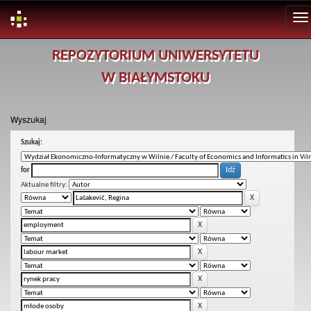
Skip
REPOZYTORIUM UNIWERSYTETU
navigation
W BIAŁYMSTOKU
Wyszukaj
Szukaj:
for
Aktualne filtry: