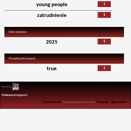
1
young people
1
zatrudnienie
Data wydania
1
2025
Posiada pliki pozycji
1
true
Theme by
Deklaracja dostępności
DSpace Software
Prawa Autorskie © 2002-2017
Duraspace
-
Zgłoś problem