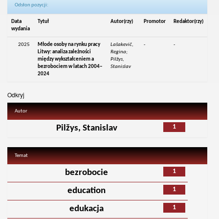
Odsłon pozycji:
Data
Tytuł
Autor(rzy)
Promotor
Redaktor(rzy)
wydania
2025
Młode osoby na rynku pracy
Lašakevič,
-
-
Litwy: analiza zależności
Regina;
między wykształceniem a
Pilžys,
bezrobociem w latach 2004–
Stanislav
2024
Odkryj
Autor
1
Pilžys, Stanislav
Temat
1
bezrobocie
1
education
1
edukacja