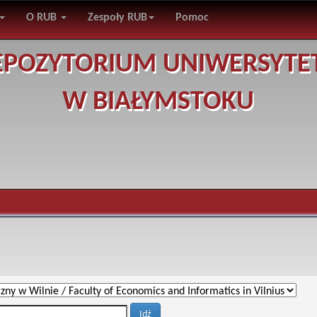
O RUB
Zespoły RUB
Pomoc
EPOZYTORIUM UNIWERSYTE
W BIAŁYMSTOKU