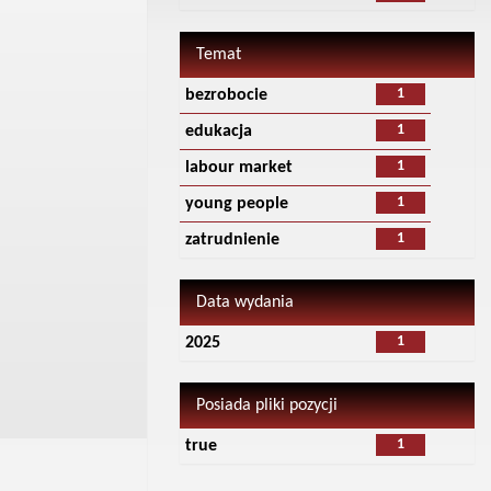
Temat
1
bezrobocie
1
edukacja
1
labour market
1
young people
1
zatrudnienie
Data wydania
1
2025
Posiada pliki pozycji
1
true