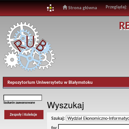
Przeglądaj:
Strona główna
Skip
R
navigation
Repozytorium Uniwersytetu w Białymstoku
Wyszukaj
Szukanie zaawansowane
Zespoły i Kolekcje
Szukaj:
for