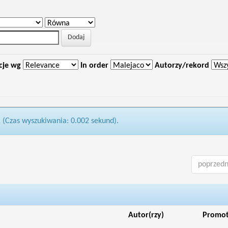
cje wg
In order
Autorzy/rekord
1 (Czas wyszukiwania: 0.002 sekund).
poprzedn
Autor(rzy)
Promo