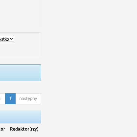
i
1
następny
tor
Redaktor(rzy)