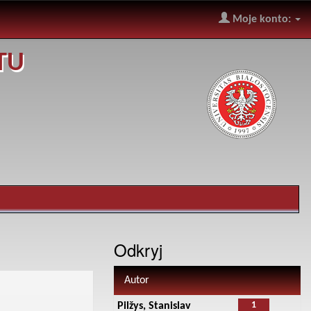
Moje konto:
TU
Odkryj
Autor
1
Pilžys, Stanislav