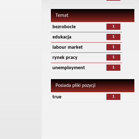
Temat
1
bezrobocie
1
edukacja
1
labour market
1
rynek pracy
1
unemployment
Posiada pliki pozycji
1
true