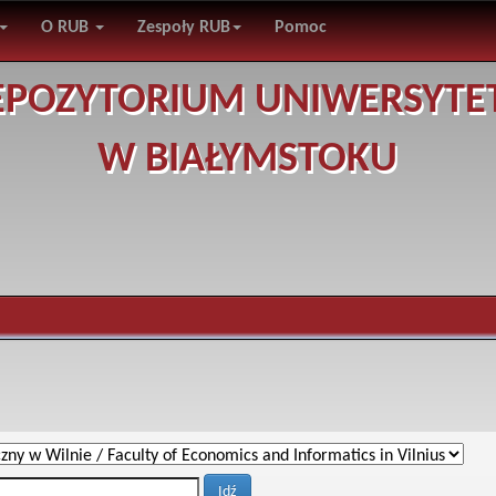
O RUB
Zespoły RUB
Pomoc
EPOZYTORIUM UNIWERSYTE
W BIAŁYMSTOKU