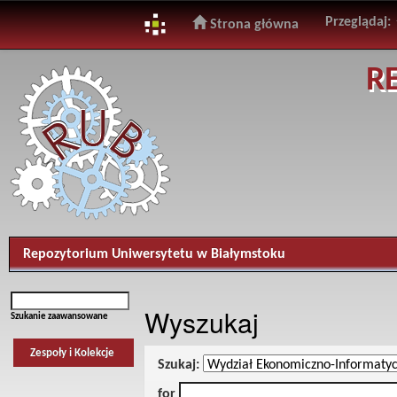
Przeglądaj:
Strona główna
Skip
R
navigation
Repozytorium Uniwersytetu w Białymstoku
Wyszukaj
Szukanie zaawansowane
Zespoły i Kolekcje
Szukaj:
for