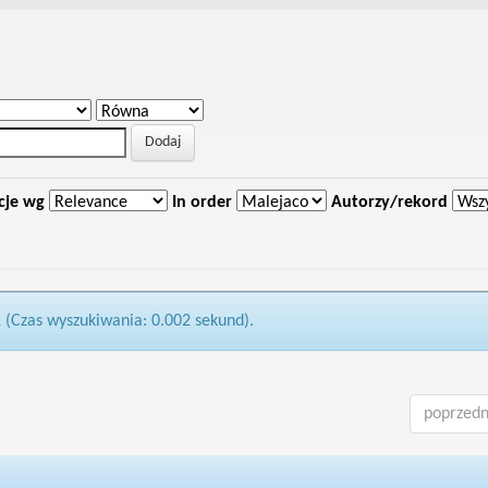
cje wg
In order
Autorzy/rekord
1 (Czas wyszukiwania: 0.002 sekund).
poprzedn