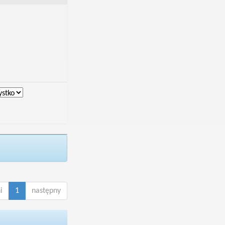
i
1
następny