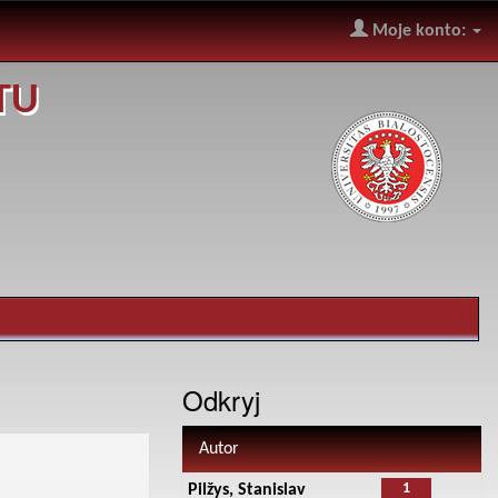
Moje konto:
TU
Odkryj
Autor
1
Pilžys, Stanislav