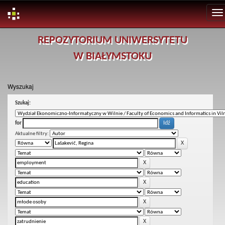
Skip
REPOZYTORIUM UNIWERSYTETU
navigation
W BIAŁYMSTOKU
Wyszukaj
Szukaj:
for
Aktualne filtry: