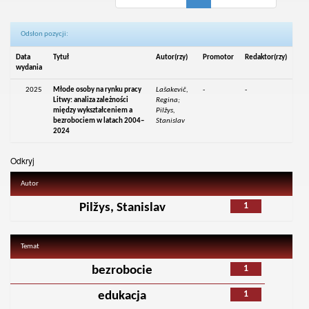
Odsłon pozycji:
Data
Tytuł
Autor(rzy)
Promotor
Redaktor(rzy)
wydania
2025
Młode osoby na rynku pracy
Lašakevič,
-
-
Litwy: analiza zależności
Regina;
między wykształceniem a
Pilžys,
bezrobociem w latach 2004–
Stanislav
2024
Odkryj
Autor
1
Pilžys, Stanislav
Temat
1
bezrobocie
1
edukacja