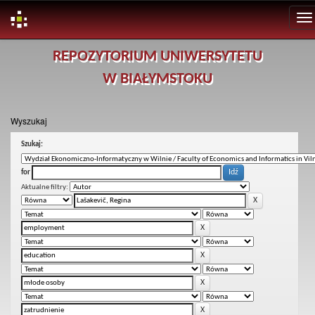
Skip
REPOZYTORIUM UNIWERSYTETU
navigation
W BIAŁYMSTOKU
Wyszukaj
Szukaj:
for
Aktualne filtry: