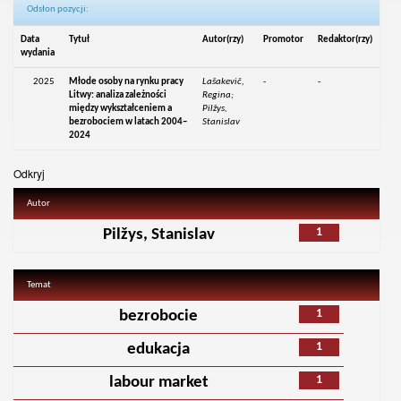
Odsłon pozycji:
Data
Tytuł
Autor(rzy)
Promotor
Redaktor(rzy)
wydania
2025
Młode osoby na rynku pracy
Lašakevič,
-
-
Litwy: analiza zależności
Regina;
między wykształceniem a
Pilžys,
bezrobociem w latach 2004–
Stanislav
2024
Odkryj
Autor
1
Pilžys, Stanislav
Temat
1
bezrobocie
1
edukacja
1
labour market