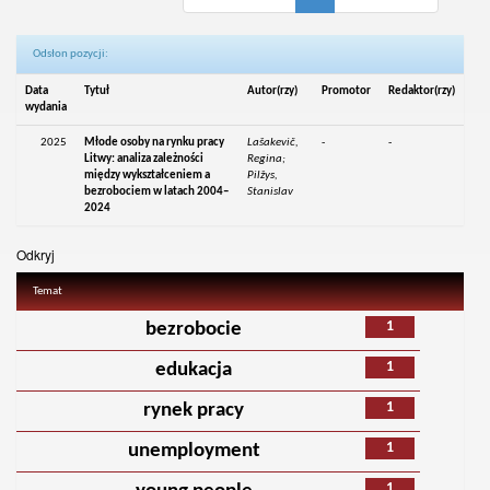
Odsłon pozycji:
Data
Tytuł
Autor(rzy)
Promotor
Redaktor(rzy)
wydania
2025
Młode osoby na rynku pracy
Lašakevič,
-
-
Litwy: analiza zależności
Regina;
między wykształceniem a
Pilžys,
bezrobociem w latach 2004–
Stanislav
2024
Odkryj
Temat
1
bezrobocie
1
edukacja
1
rynek pracy
1
unemployment
1