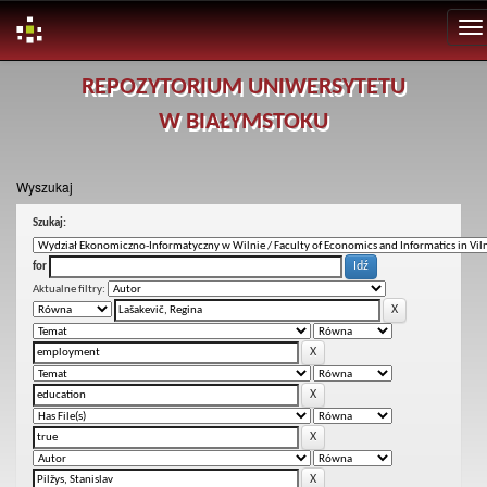
Skip
REPOZYTORIUM UNIWERSYTETU
navigation
W BIAŁYMSTOKU
Wyszukaj
Szukaj:
for
Aktualne filtry: