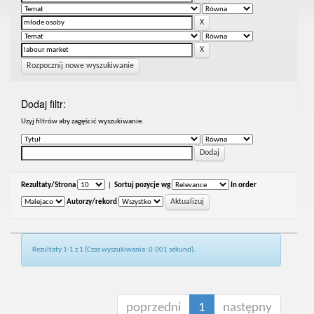
Rozpocznij nowe wyszukiwanie
Dodaj filtr:
Uzyj filtrów aby zagęścić wyszukiwanie.
Rezultaty/Strona
|
Sortuj pozycje wg
In order
Autorzy/rekord
Rezultaty 1-1 z 1 (Czas wyszukiwania: 0.001 sekund).
poprzedni
1
następny