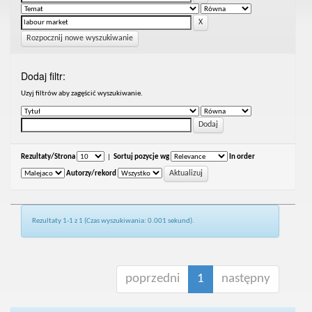
Rozpocznij nowe wyszukiwanie
Dodaj filtr:
Uzyj filtrów aby zagęścić wyszukiwanie.
Rezultaty/Strona
|
Sortuj pozycje wg
In order
Autorzy/rekord
Rezultaty 1-1 z 1 (Czas wyszukiwania: 0.001 sekund).
poprzedni
1
następny