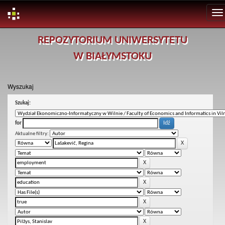
Skip
REPOZYTORIUM UNIWERSYTETU
navigation
W BIAŁYMSTOKU
Wyszukaj
Szukaj:
for
Aktualne filtry: