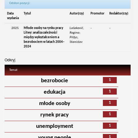
Odsłon pozycji:
Data
Tytuł
Autor(rzy)
Promotor
Redaktor(rzy)
wydania
2025
Młode osoby na rynku pracy
Lašakevič,
-
-
Litwy: analiza zależności
Regina;
między wykształceniem a
Pilžys,
bezrobociem w latach 2004–
Stanislav
2024
Odkryj
Temat
1
bezrobocie
1
edukacja
1
młode osoby
1
rynek pracy
1
unemployment
1
young people