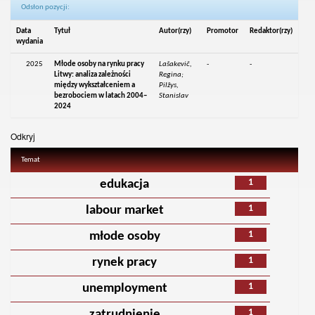
Odsłon pozycji:
Data
Tytuł
Autor(rzy)
Promotor
Redaktor(rzy)
wydania
2025
Młode osoby na rynku pracy
Lašakevič,
-
-
Litwy: analiza zależności
Regina;
między wykształceniem a
Pilžys,
bezrobociem w latach 2004–
Stanislav
2024
Odkryj
Temat
1
edukacja
1
labour market
1
młode osoby
1
rynek pracy
1
unemployment
1
zatrudnienie