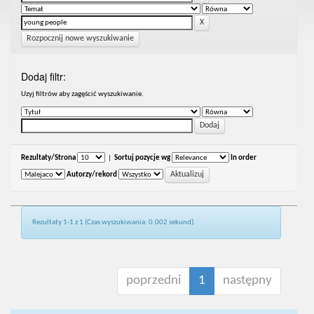
Rozpocznij nowe wyszukiwanie
Dodaj filtr:
Uzyj filtrów aby zagęścić wyszukiwanie.
Rezultaty/Strona
|
Sortuj pozycje wg
In order
Autorzy/rekord
Rezultaty 1-1 z 1 (Czas wyszukiwania: 0.002 sekund).
poprzedni
1
następny