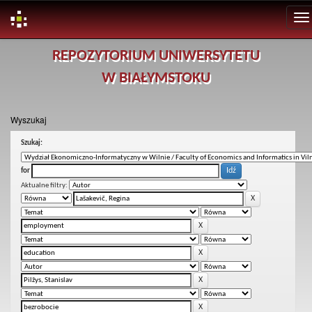
Skip
REPOZYTORIUM UNIWERSYTETU
navigation
W BIAŁYMSTOKU
Wyszukaj
Szukaj:
for
Aktualne filtry: