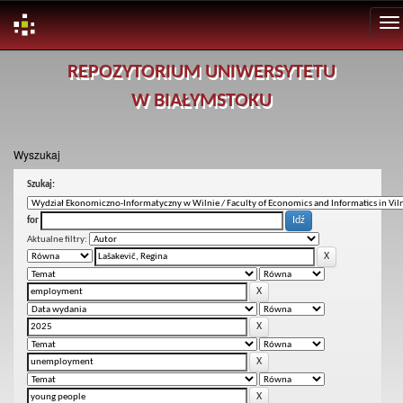
Skip
REPOZYTORIUM UNIWERSYTETU
navigation
W BIAŁYMSTOKU
Wyszukaj
Szukaj:
for
Aktualne filtry: