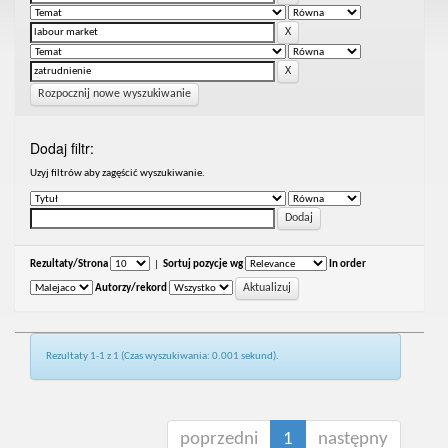
Rozpocznij nowe wyszukiwanie
Dodaj filtr:
Uzyj filtrów aby zagęścić wyszukiwanie.
Rezultaty/Strona
|
Sortuj pozycje wg
In order
Autorzy/rekord
Rezultaty 1-1 z 1 (Czas wyszukiwania: 0.001 sekund).
poprzedni
1
następny