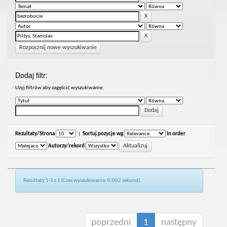
Rozpocznij nowe wyszukiwanie
Dodaj filtr:
Uzyj filtrów aby zagęścić wyszukiwanie.
Rezultaty/Strona
|
Sortuj pozycje wg
In order
Autorzy/rekord
Rezultaty 1-1 z 1 (Czas wyszukiwania: 0.002 sekund).
poprzedni
1
następny