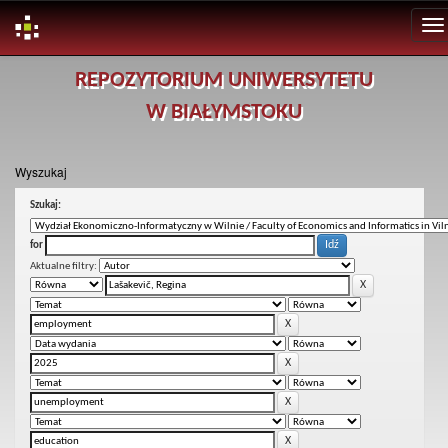
Skip
REPOZYTORIUM UNIWERSYTETU
navigation
W BIAŁYMSTOKU
Wyszukaj
Szukaj:
for
Aktualne filtry: