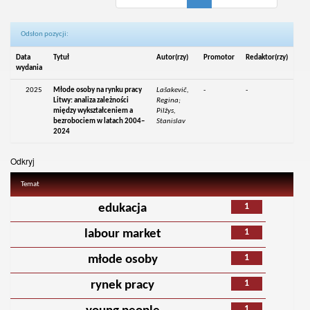
Odsłon pozycji:
Data
Tytuł
Autor(rzy)
Promotor
Redaktor(rzy)
wydania
2025
Młode osoby na rynku pracy
Lašakevič,
-
-
Litwy: analiza zależności
Regina;
między wykształceniem a
Pilžys,
bezrobociem w latach 2004–
Stanislav
2024
Odkryj
Temat
1
edukacja
1
labour market
1
młode osoby
1
rynek pracy
1