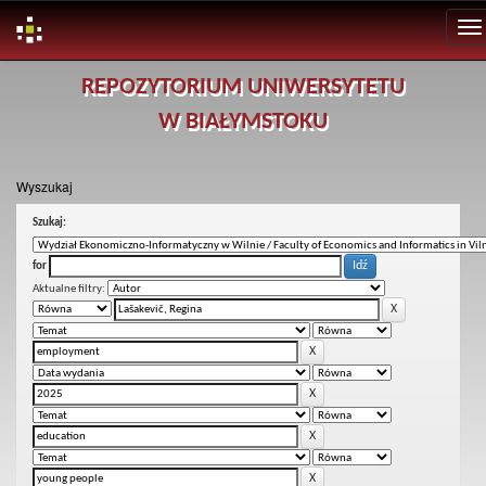
Skip
REPOZYTORIUM UNIWERSYTETU
navigation
W BIAŁYMSTOKU
Wyszukaj
Szukaj:
for
Aktualne filtry: