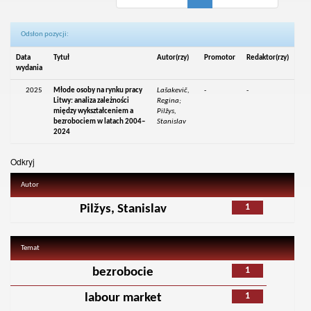
Odsłon pozycji:
Data
Tytuł
Autor(rzy)
Promotor
Redaktor(rzy)
wydania
2025
Młode osoby na rynku pracy
Lašakevič,
-
-
Litwy: analiza zależności
Regina;
między wykształceniem a
Pilžys,
bezrobociem w latach 2004–
Stanislav
2024
Odkryj
Autor
1
Pilžys, Stanislav
Temat
1
bezrobocie
1
labour market