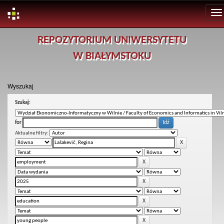
Skip
REPOZYTORIUM UNIWERSYTETU
navigation
W BIAŁYMSTOKU
Wyszukaj
Szukaj:
for
Aktualne filtry: