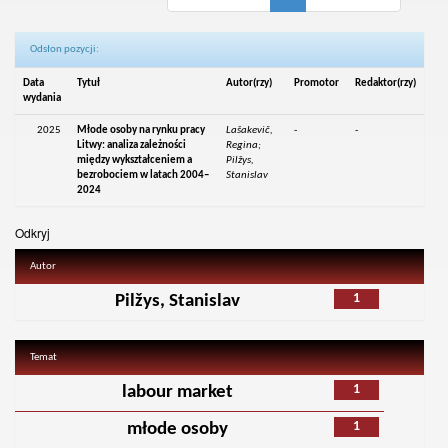
Odsłon pozycji:
Data
Tytuł
Autor(rzy)
Promotor
Redaktor(rzy)
wydania
2025
Młode osoby na rynku pracy
Lašakevič,
-
-
Litwy: analiza zależności
Regina;
między wykształceniem a
Pilžys,
bezrobociem w latach 2004–
Stanislav
2024
Odkryj
Autor
1
Pilžys, Stanislav
Temat
1
labour market
1
młode osoby