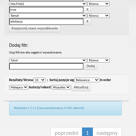
Rozpocznij nowe wyszukiwanie
Dodaj filtr:
Uzyj filtrów aby zagęścić wyszukiwanie.
Rezultaty/Strona
|
Sortuj pozycje wg
In order
Autorzy/rekord
Rezultaty 1-1 z 1 (Czas wyszukiwania: 0.002 sekund).
poprzedni
1
następny