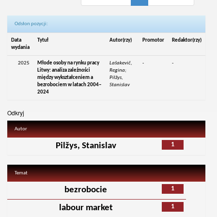
Odsłon pozycji:
Data
Tytuł
Autor(rzy)
Promotor
Redaktor(rzy)
wydania
2025
Młode osoby na rynku pracy
Lašakevič,
-
-
Litwy: analiza zależności
Regina;
między wykształceniem a
Pilžys,
bezrobociem w latach 2004–
Stanislav
2024
Odkryj
Autor
1
Pilžys, Stanislav
Temat
1
bezrobocie
1
labour market