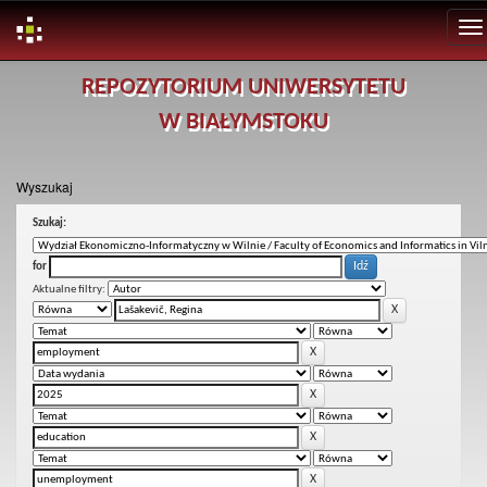
Skip
REPOZYTORIUM UNIWERSYTETU
navigation
W BIAŁYMSTOKU
Wyszukaj
Szukaj:
for
Aktualne filtry: