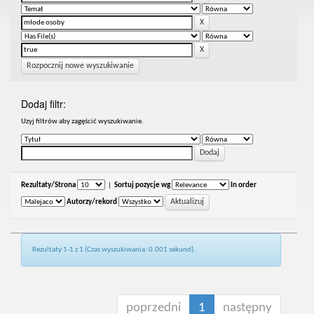
Rozpocznij nowe wyszukiwanie
Dodaj filtr:
Uzyj filtrów aby zagęścić wyszukiwanie.
Rezultaty/Strona
|
Sortuj pozycje wg
In order
Autorzy/rekord
Rezultaty 1-1 z 1 (Czas wyszukiwania: 0.001 sekund).
poprzedni
1
następny