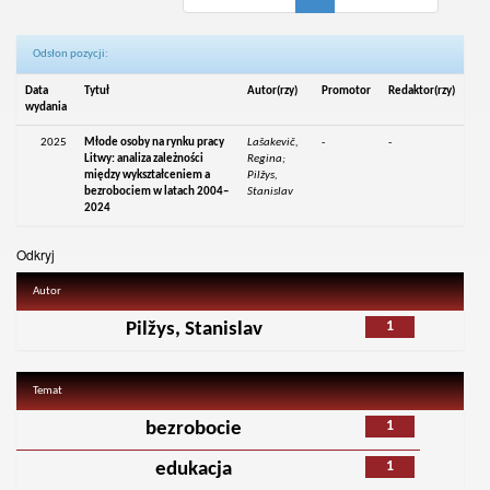
Odsłon pozycji:
Data
Tytuł
Autor(rzy)
Promotor
Redaktor(rzy)
wydania
2025
Młode osoby na rynku pracy
Lašakevič,
-
-
Litwy: analiza zależności
Regina;
między wykształceniem a
Pilžys,
bezrobociem w latach 2004–
Stanislav
2024
Odkryj
Autor
1
Pilžys, Stanislav
Temat
1
bezrobocie
1
edukacja