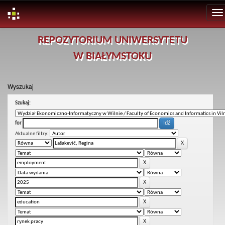
Skip
REPOZYTORIUM UNIWERSYTETU
navigation
W BIAŁYMSTOKU
Wyszukaj
Szukaj:
for
Aktualne filtry: