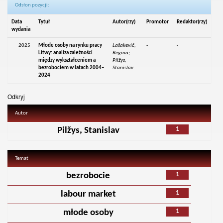
Odsłon pozycji:
Data
Tytuł
Autor(rzy)
Promotor
Redaktor(rzy)
wydania
2025
Młode osoby na rynku pracy
Lašakevič,
-
-
Litwy: analiza zależności
Regina;
między wykształceniem a
Pilžys,
bezrobociem w latach 2004–
Stanislav
2024
Odkryj
Autor
1
Pilžys, Stanislav
Temat
1
bezrobocie
1
labour market
1
młode osoby