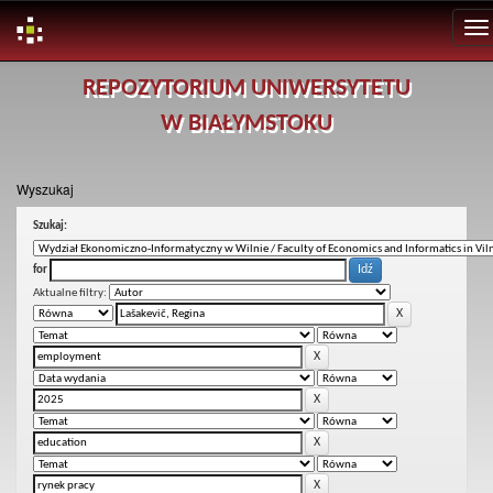
Skip
REPOZYTORIUM UNIWERSYTETU
navigation
W BIAŁYMSTOKU
Wyszukaj
Szukaj:
for
Aktualne filtry: