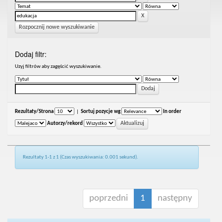
Rozpocznij nowe wyszukiwanie
Dodaj filtr:
Uzyj filtrów aby zagęścić wyszukiwanie.
Rezultaty/Strona
|
Sortuj pozycje wg
In order
Autorzy/rekord
Rezultaty 1-1 z 1 (Czas wyszukiwania: 0.001 sekund).
poprzedni
1
następny